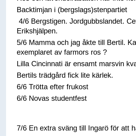
Backtimjan i (bergslags)stenpartiet
4/6 Bergstigen. Jordgubbslandet. Ce
Erikshjälpen.
5/6 Mamma och jag åkte till Bertil. K
exemplaret av farmors ros ?
Lilla Cincinnati är ensamt marsvin kva
Bertils trädgård fick lite kärlek.
6/6 Trötta efter frukost
6/6 Novas studentfest
7/6 En extra sväng till Ingarö för at