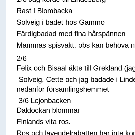
Rast i Blombacka
Solveig i badet hos Gammo
Färdigbadad med fina hårspännen
Mammas spisvakt, obs kan behöva nya
2/6
Felix och Bisaal åkte till Grekland (ja
Solveig, Cette och jag badade i Linde
nedanför församlingshemmet
3/6 Lejonbacken
Daldockan blommar
Finlands vita ros.
Ros och lavendelrabatten har inte k