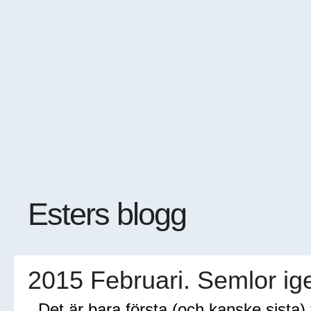
Esters blogg
2015 Februari. Semlor ig
Det är bara första (och kanske sista) 