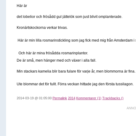
Här är
det lobelior och frösådd gul jättelök som just blivit omplanterade.
Kronärtskockorna verkar trivas.
Här är min lilla rosmarinstickling som jag fick med mig från Amsterdam 
Och här är mina frösådda rosmarinplantor.
De är små, men hänger med och växer i alla fall.
Min stackars kamelia blir bara fulare för varje år, men blommorna är fina.
Ute blommar det för fullt. Förra veckan hittade jag den första tussilagon.
2014-03-19 @ 01:05:00
Permalink
2014
Kommentarer (1)
Trackbacks ()