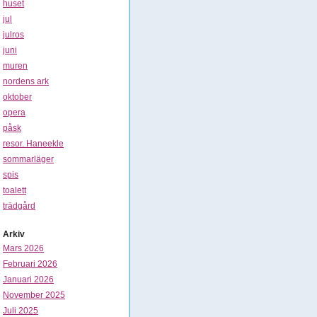
huset
jul
julros
juni
muren
nordens ark
oktober
opera
påsk
resor. Haneekle
sommarläger
spis
toalett
trädgård
Arkiv
Mars 2026
Februari 2026
Januari 2026
November 2025
Juli 2025