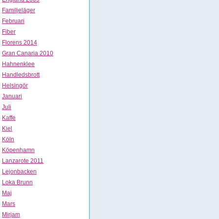
Familjeläger
Februari
Fiber
Florens 2014
Gran Canaria 2010
Hahnenklee
Handledsbrott
Helsingör
Januari
Juli
Kaffe
Kiel
Köln
Köpenhamn
Lanzarote 2011
Lejonbacken
Loka Brunn
Maj
Mars
Mirjam