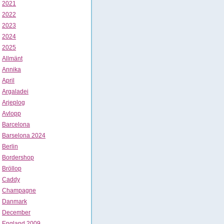
2021
2022
2023
2024
2025
Allmänt
Annika
April
Argaladei
Arjeplog
Avlopp
Barcelona
Barselona 2024
Berlin
Bordershop
Bröllop
Caddy
Champagne
Danmark
December
England 2009